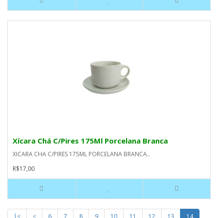
Xícara Chá C/Pires 175Ml Porcelana Branca
XICARA CHA C/PIRES 175ML PORCELANA BRANCA..
R$17,00
|<
<
6
7
8
9
10
11
12
13
14